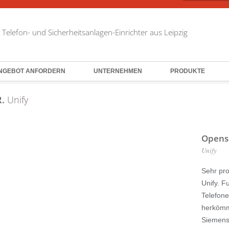
r Telefon- und Sicherheitsanlagen-Einrichter aus Leipzig
NGEBOT ANFORDERN
UNTERNEHMEN
PRODUKTE
.
Unify
Opens
Unify
Sehr pro
Unify. F
Telefone
herkömm
Siemens