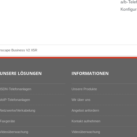
a/b-Tel
Konfigur
nscape Business V2 X5R
UNSERE LÖSUNGEN
INFORMATIONEN
ISDN-Telefonanlagen
Unsere Produkte
VoIP-Telefonanlagen
Wir über uns
Netzwerke/Verkabelung
Angebot anfordern
Faxgeräte
Kontakt aufnehmen
Videoüberwachung
Videoüberwachung